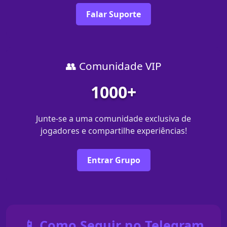
Falar Suporte
👥 Comunidade VIP
1000+
Junte-se a uma comunidade exclusiva de
jogadores e compartilhe experiências!
Entrar Grupo
📱 Como Seguir no Telegram