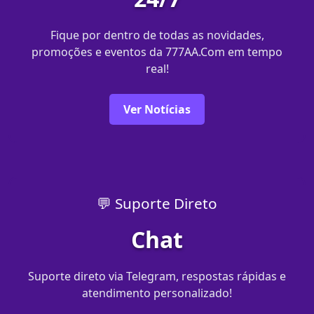
Fique por dentro de todas as novidades,
promoções e eventos da 777AA.Com em tempo
real!
Ver Notícias
💬 Suporte Direto
Chat
Suporte direto via Telegram, respostas rápidas e
atendimento personalizado!