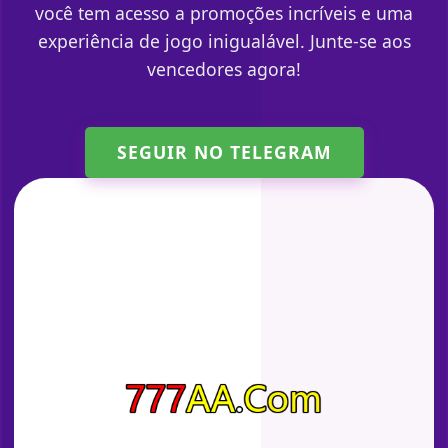
você tem acesso a promoções incríveis e uma
experiência de jogo inigualável. Junte-se aos
vencedores agora!
SEGUIR NO TELEGRAM