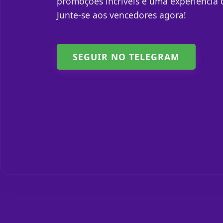
promoções incríveis e uma experiência d
Junte-se aos vencedores agora!
SEGUIR NO TELEGRAM