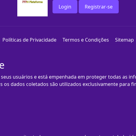
Login
Registrar-se
Políticas de Privacidade
Termos e Condições
Sitemap
de
e seus usuários e está empenhada em proteger todas as in
 os dados coletados são utilizados exclusivamente para fi