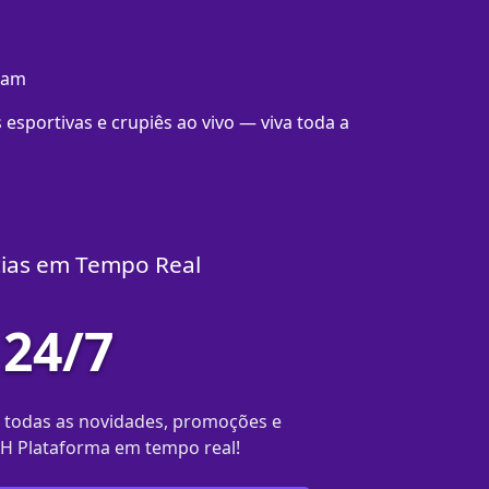
ram
esportivas e crupiês ao vivo — viva toda a
cias em Tempo Real
24/7
e todas as novidades, promoções e
7H Plataforma em tempo real!