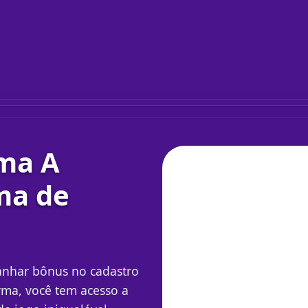
rma A
ma de
anhar bônus no cadastro
rma, você tem acesso a