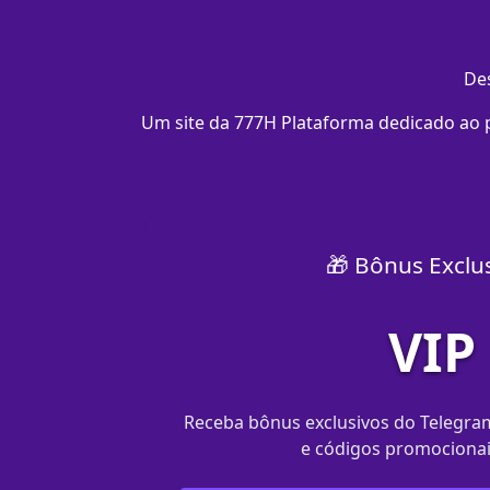
De
Um site da 777H Plataforma dedicado ao po
🎁 Bônus Exclu
VIP
Receba bônus exclusivos do Telegra
e códigos promocionai