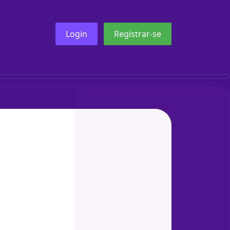
Login
Registrar-se