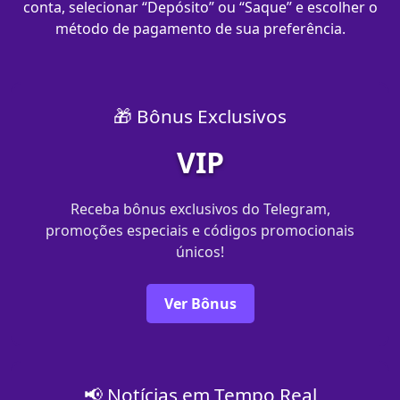
conta, selecionar “Depósito” ou “Saque” e escolher o
método de pagamento de sua preferência.
🎁 Bônus Exclusivos
VIP
Receba bônus exclusivos do Telegram,
promoções especiais e códigos promocionais
únicos!
Ver Bônus
📢 Notícias em Tempo Real