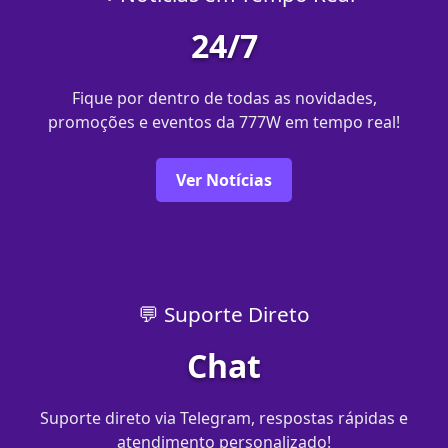
24/7
Fique por dentro de todas as novidades,
promoções e eventos da 777W em tempo real!
Ver Notícias
💬 Suporte Direto
Chat
Suporte direto via Telegram, respostas rápidas e
atendimento personalizado!