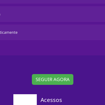
a
aticamente
SEGUIR AGORA
Acessos