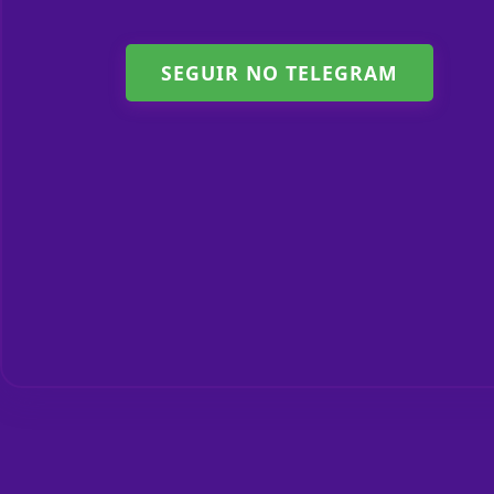
SEGUIR NO TELEGRAM