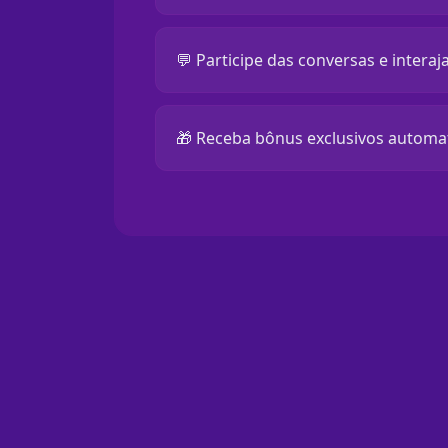
💬 Participe das conversas e interaj
🎁 Receba bônus exclusivos autom