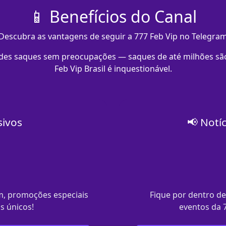
📱 Benefícios do Canal
Descubra as vantagens de seguir a 777 Feb Vip no Telegra
andes saques sem preocupações — saques de até milhões sã
Feb Vip Brasil é inquestionável.
sivos
📢 Notí
m, promoções especiais
Fique por dentro d
s únicos!
eventos da 