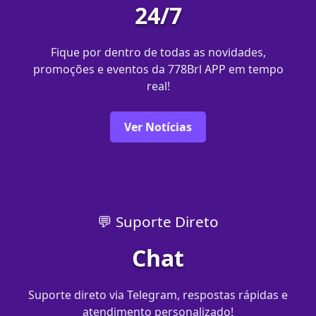
24/7
Fique por dentro de todas as novidades,
promoções e eventos da 778Brl APP em tempo
real!
Ver Notícias
💬 Suporte Direto
Chat
Suporte direto via Telegram, respostas rápidas e
atendimento personalizado!