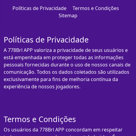
Políticas de Privacidade
Termos e Condições
Sitemap
Políticas de Privacidade
A 778Brl APP valoriza a privacidade de seus usuários e
está empenhada em proteger todas as informações
pessoais fornecidas durante o uso de nossos canais de
comunicação. Todos os dados coletados são utilizados
exclusivamente para fins de melhoria contínua da
experiência de nossos jogadores.
Termos e Condições
Os usuários da 778Brl APP concordam em respeitar