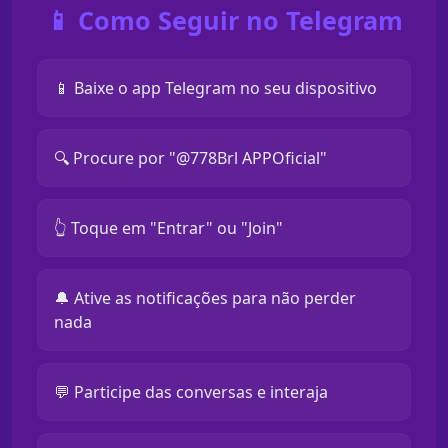
📱 Como Seguir no Telegram
📱 Baixe o app Telegram no seu dispositivo
🔍 Procure por "@778Brl APPOficial"
👆 Toque em "Entrar" ou "Join"
🔔 Ative as notificações para não perder
nada
💬 Participe das conversas e interaja