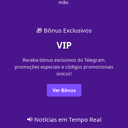
mão.
🎁 Bônus Exclusivos
VIP
Receba bônus exclusivos do Telegram,
promoções especiais e códigos promocionais
únicos!
Ver Bônus
📢 Notícias em Tempo Real