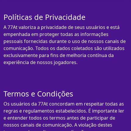
Políticas de Privacidade
A 77At valoriza a privacidade de seus usuários e está
empenhada em proteger todas as informações
pessoais fornecidas durante o uso de nossos canais de
comunicação. Todos os dados coletados são utilizados
exclusivamente para fins de melhoria contínua da
experiência de nossos jogadores.
Termos e Condições
Os usuários da 77At concordam em respeitar todas as
regras e regulamentos estabelecidos. É importante ler
e entender todos os termos antes de participar de
nossos canais de comunicação. A violação destes