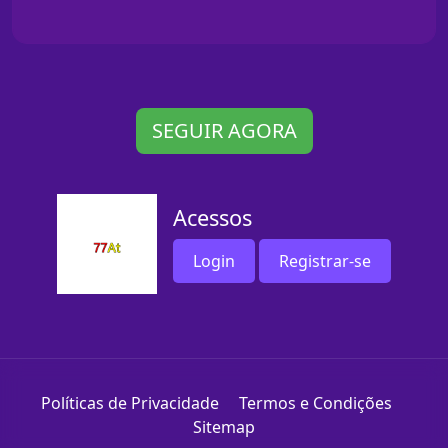
SEGUIR AGORA
Acessos
Login
Registrar-se
Políticas de Privacidade
Termos e Condições
Sitemap