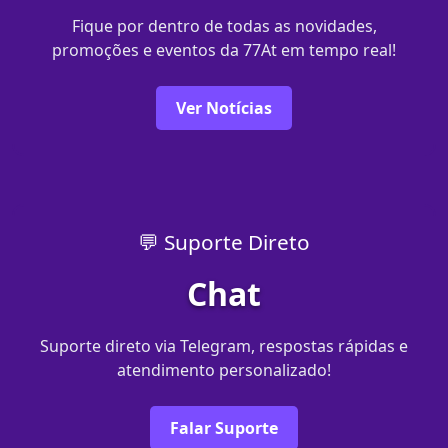
Fique por dentro de todas as novidades,
promoções e eventos da 77At em tempo real!
Ver Notícias
💬 Suporte Direto
Chat
Suporte direto via Telegram, respostas rápidas e
atendimento personalizado!
Falar Suporte