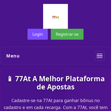
Login
Registrar-se
Menu
📱 77At A Melhor Plataforma
de Apostas
Cadastre-se na 77At para ganhar bônus no
cadastro e em cada recarga. Com a 77At, você tem