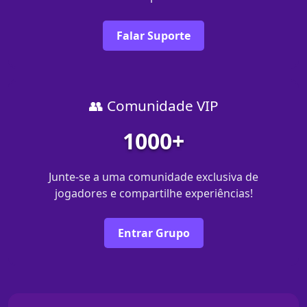
Falar Suporte
👥 Comunidade VIP
1000+
Junte-se a uma comunidade exclusiva de
jogadores e compartilhe experiências!
Entrar Grupo