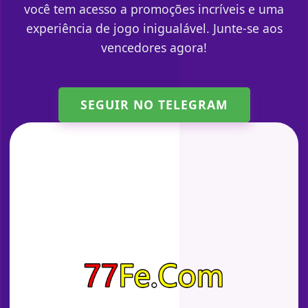
você tem acesso a promoções incríveis e uma
experiência de jogo inigualável. Junte-se aos
vencedores agora!
SEGUIR NO TELEGRAM