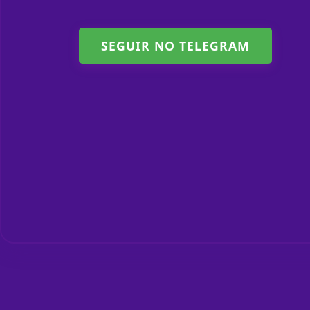
SEGUIR NO TELEGRAM