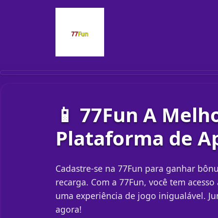
📱 77Fun A Melh
Plataforma de A
Cadastre-se na 77Fun para ganhar bônu
recarga. Com a 77Fun, você tem acesso 
uma experiência de jogo inigualável. J
agora!