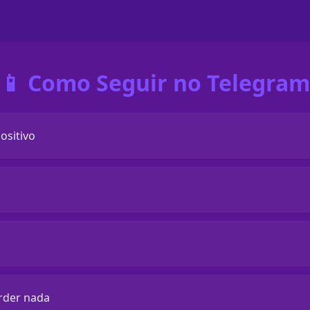
📱 Como Seguir no Telegram
ositivo
erder nada