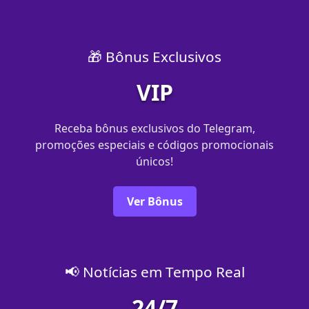
🎁 Bônus Exclusivos
VIP
Receba bônus exclusivos do Telegram,
promoções especiais e códigos promocionais
únicos!
Ver Bônus
📢 Notícias em Tempo Real
24/7