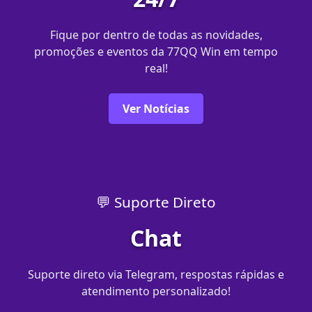
Fique por dentro de todas as novidades,
promoções e eventos da 77QQ Win em tempo
real!
Ver Notícias
💬 Suporte Direto
Chat
Suporte direto via Telegram, respostas rápidas e
atendimento personalizado!