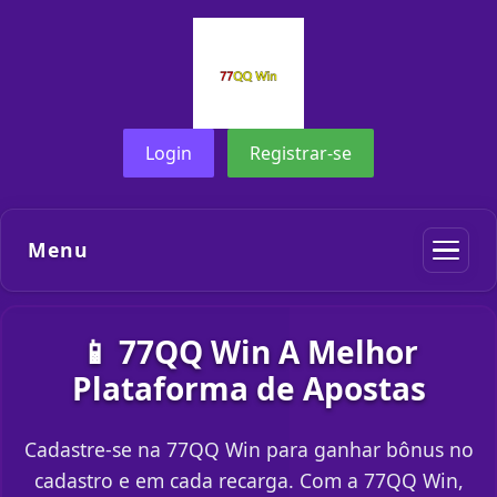
Login
Registrar-se
Menu
📱 77QQ Win A Melhor
Plataforma de Apostas
Cadastre-se na 77QQ Win para ganhar bônus no
cadastro e em cada recarga. Com a 77QQ Win,