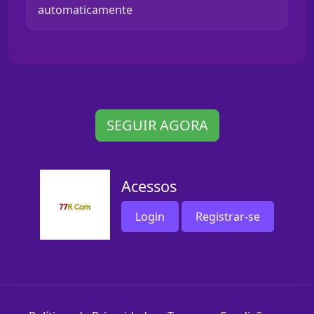
automaticamente
SEGUIR AGORA
Acessos
Login
Registrar-se