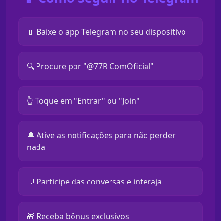
📱 Baixe o app Telegram no seu dispositivo
🔍 Procure por "@77R ComOficial"
👆 Toque em "Entrar" ou "Join"
🔔 Ative as notificações para não perder
nada
💬 Participe das conversas e interaja
🎁 Receba bônus exclusivos