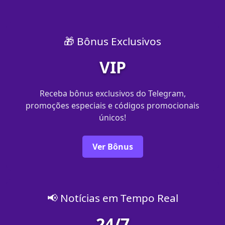
🎁 Bônus Exclusivos
VIP
Receba bônus exclusivos do Telegram,
promoções especiais e códigos promocionais
únicos!
Ver Bônus
📢 Notícias em Tempo Real
24/7