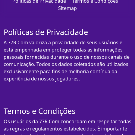
Políticas de Privacidade
Termos e Condições
Sitemap
Políticas de Privacidade
A 77R Com valoriza a privacidade de seus usuários e
está empenhada em proteger todas as informações
pessoais fornecidas durante o uso de nossos canais de
comunicação. Todos os dados coletados são utilizados
exclusivamente para fins de melhoria contínua da
experiência de nossos jogadores.
Termos e Condições
Os usuários da 77R Com concordam em respeitar todas
as regras e regulamentos estabelecidos. É importante