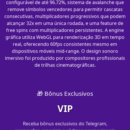
configurável de até 96.72%, sistema de avalanche que
remove símbolos vencedores para permitir cascatas
consecutivas, multiplicadores progressivos que podem
alcançar 32x em uma única rodada, e uma feature de
free spins com multiplicadores persistentes. A engine
gráfica utiliza WebGL para renderização 3D em tempo
real, oferecendo 60fps consistentes mesmo em
dispositivos móveis mid-range. O design sonoro
imersivo foi produzido por compositores profissionais
de trilhas cinematográficas.
🎁 Bônus Exclusivos
VIP
Receba bônus exclusivos do Telegram,