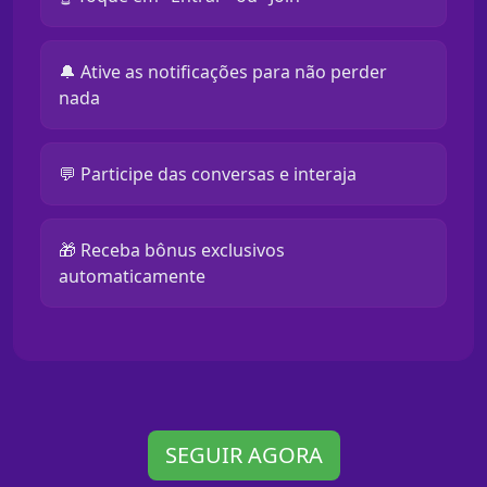
🔔 Ative as notificações para não perder
nada
💬 Participe das conversas e interaja
🎁 Receba bônus exclusivos
automaticamente
SEGUIR AGORA