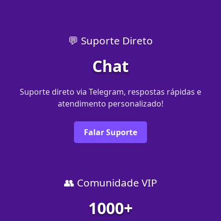
💬 Suporte Direto
Chat
Suporte direto via Telegram, respostas rápidas e
atendimento personalizado!
Falar Suporte
👥 Comunidade VIP
1000+