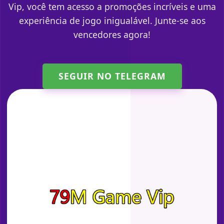
Vip, você tem acesso a promoções incríveis e uma
experiência de jogo inigualável. Junte-se aos
vencedores agora!
SEGUIR NO TELEGRAM