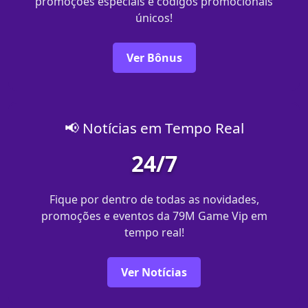
promoções especiais e códigos promocionais
únicos!
Ver Bônus
📢 Notícias em Tempo Real
24/7
Fique por dentro de todas as novidades,
promoções e eventos da 79M Game Vip em
tempo real!
Ver Notícias