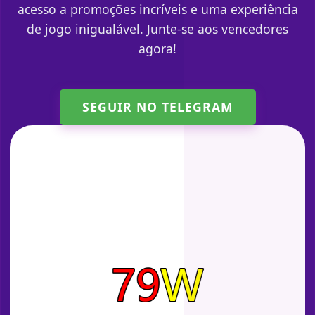
acesso a promoções incríveis e uma experiência
de jogo inigualável. Junte-se aos vencedores
agora!
SEGUIR NO TELEGRAM