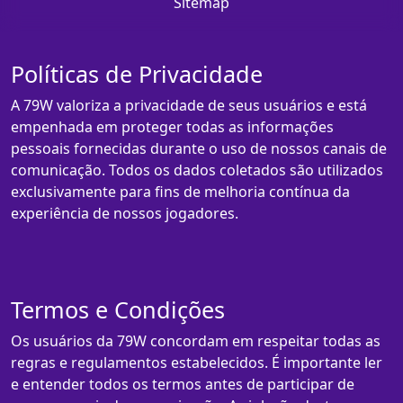
Sitemap
Políticas de Privacidade
A 79W valoriza a privacidade de seus usuários e está
empenhada em proteger todas as informações
pessoais fornecidas durante o uso de nossos canais de
comunicação. Todos os dados coletados são utilizados
exclusivamente para fins de melhoria contínua da
experiência de nossos jogadores.
Termos e Condições
Os usuários da 79W concordam em respeitar todas as
regras e regulamentos estabelecidos. É importante ler
e entender todos os termos antes de participar de