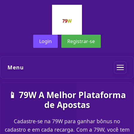
Login
Registrar-se
Menu
📱 79W A Melhor Plataforma
de Apostas
Cadastre-se na 79W para ganhar bônus no
cadastro e em cada recarga. Com a 79W, você tem