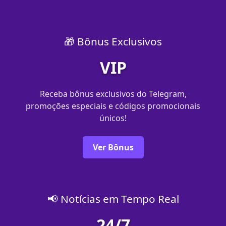
🎁 Bônus Exclusivos
VIP
Receba bônus exclusivos do Telegram,
promoções especiais e códigos promocionais
únicos!
Ver Bônus
📢 Notícias em Tempo Real
24/7