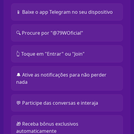
📱 Baixe o app Telegram no seu dispositivo
🔍 Procure por "@79WOficial"
👆 Toque em "Entrar" ou "Join"
🔔 Ative as notificações para não perder
nada
💬 Participe das conversas e interaja
🎁 Receba bônus exclusivos
automaticamente