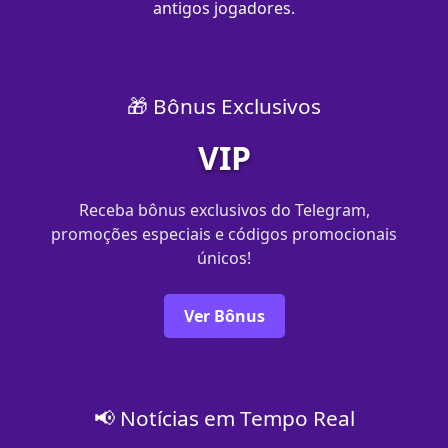
antigos jogadores.
🎁 Bônus Exclusivos
VIP
Receba bônus exclusivos do Telegram,
promoções especiais e códigos promocionais
únicos!
Ver Bônus
📢 Notícias em Tempo Real