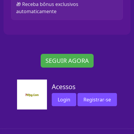
🎁 Receba bônus exclusivos
automaticamente
SEGUIR AGORA
Acessos
Login
Registrar-se