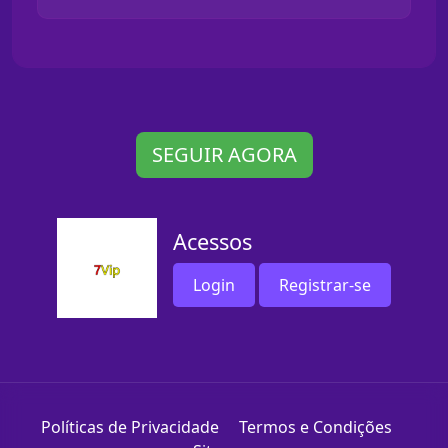
SEGUIR AGORA
Acessos
Login
Registrar-se
Políticas de Privacidade
Termos e Condições