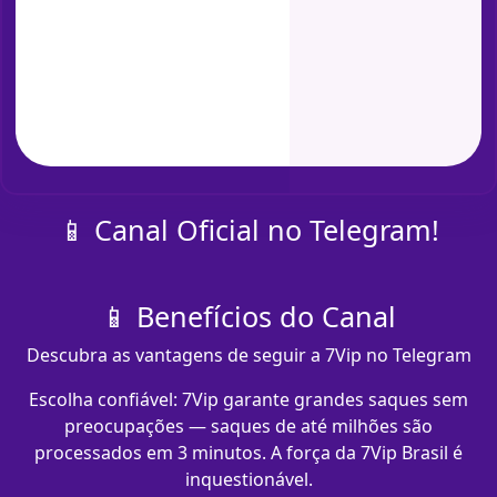
📱 Canal Oficial no Telegram!
📱 Benefícios do Canal
Descubra as vantagens de seguir a 7Vip no Telegram
Escolha confiável: 7Vip garante grandes saques sem
preocupações — saques de até milhões são
processados em 3 minutos. A força da 7Vip Brasil é
inquestionável.