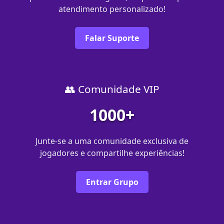
atendimento personalizado!
Falar Suporte
👥 Comunidade VIP
1000+
Junte-se a uma comunidade exclusiva de
jogadores e compartilhe experiências!
Entrar Grupo