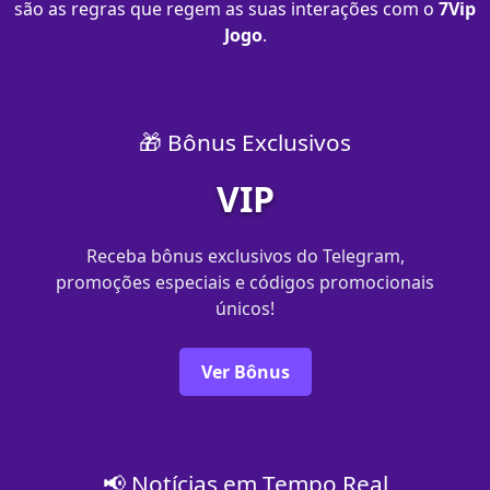
são as regras que regem as suas interações com o
7Vip
Jogo
.
🎁 Bônus Exclusivos
VIP
Receba bônus exclusivos do Telegram,
promoções especiais e códigos promocionais
únicos!
Ver Bônus
📢 Notícias em Tempo Real