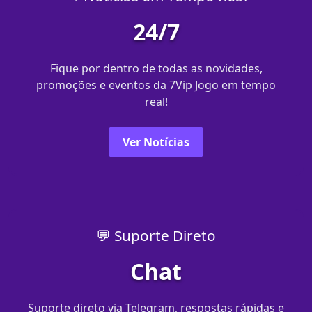
24/7
Fique por dentro de todas as novidades,
promoções e eventos da 7Vip Jogo em tempo
real!
Ver Notícias
💬 Suporte Direto
Chat
Suporte direto via Telegram, respostas rápidas e