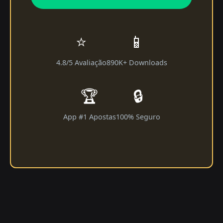
⭐
📱
4.8/5 Avaliação
890K+ Downloads
🏆
🔒
App #1 Apostas
100% Seguro