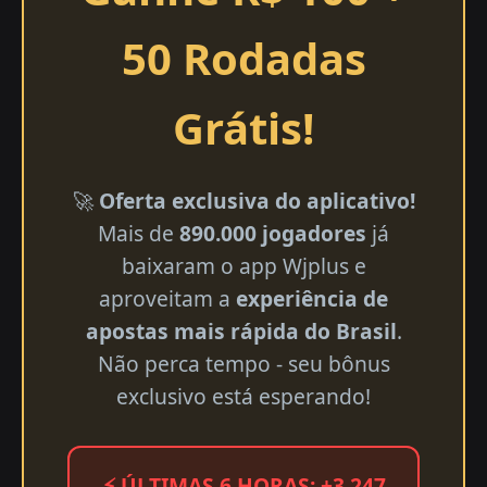
50 Rodadas
Grátis!
🚀
Oferta exclusiva do aplicativo!
Mais de
890.000 jogadores
já
baixaram o app Wjplus e
aproveitam a
experiência de
apostas mais rápida do Brasil
.
Não perca tempo - seu bônus
exclusivo está esperando!
⚡ ÚLTIMAS 6 HORAS: +3.247