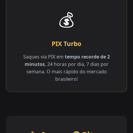
💰
PIX Turbo
Saques via PIX em
tempo recorde de 2
minutos
, 24 horas por dia, 7 dias por
semana. O mais rápido do mercado
brasileiro!