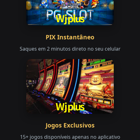
PIX Instantâneo
Saques em 2 minutos direto no seu celular
Jogos Exclusivos
15+ jogos disponíveis apenas no aplicativo