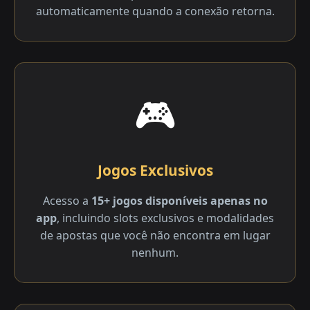
automaticamente quando a conexão retorna.
🎮
Jogos Exclusivos
Acesso a
15+ jogos disponíveis apenas no
app
, incluindo slots exclusivos e modalidades
de apostas que você não encontra em lugar
nenhum.