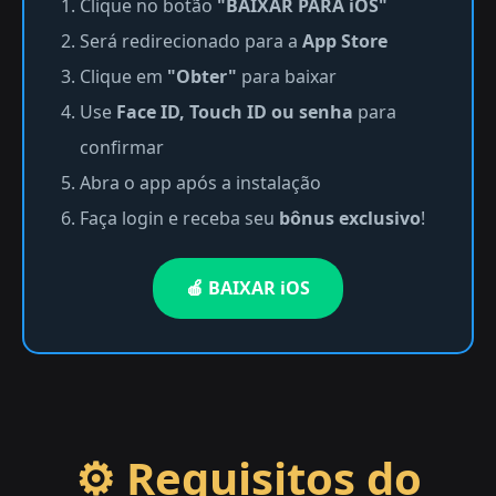
Clique no botão
"BAIXAR PARA iOS"
Será redirecionado para a
App Store
Clique em
"Obter"
para baixar
Use
Face ID, Touch ID ou senha
para
confirmar
Abra o app após a instalação
Faça login e receba seu
bônus exclusivo
!
🍎 BAIXAR iOS
⚙️ Requisitos do