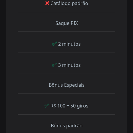
❌
Catálogo padrão
Saque PIX
✅
2 minutos
✅
3 minutos
Bônus Especiais
✅
R$ 100 + 50 giros
Bônus padrão