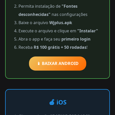
Permita instalação de
"Fontes
desconhecidas"
nas configurações
Baixe o arquivo
Wjplus.apk
Execute o arquivo e clique em
"Instalar"
Abra o app e faça seu
primeiro login
Receba
R$ 100 grátis + 50 rodadas
!
📱 BAIXAR ANDROID
🍎 iOS