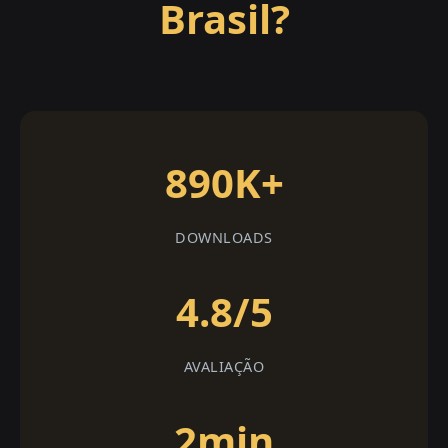
Brasil?
890K+
DOWNLOADS
4.8/5
AVALIAÇÃO
2min