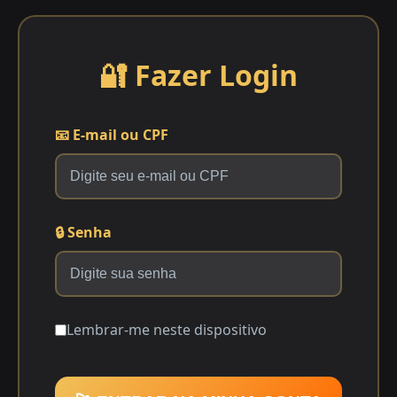
🔐 Fazer Login
📧 E-mail ou CPF
🔒 Senha
Lembrar-me neste dispositivo