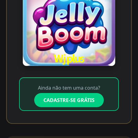
Ainda não tem uma conta?
CADASTRE-SE GRÁTIS